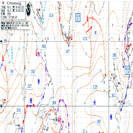
X
Chiuso