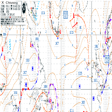
X
Chiuso