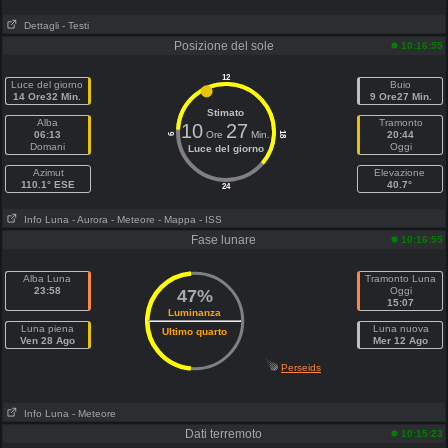
Dettagli
- Testi
Posizione del sole
10:16:55
12
Luce del giorno
Buio
14 Ore32 Min.
9 Ore27 Min.
Stimato
Alba
Tramonto
10
27
06:13
Ore
Min.
20:44
18
6
Domani
Oggi
Luce del giorno
Azimut
Elevazione
110.1° ESE
40.7°
24
Info Luna
- Aurora
- Meteore
- Mappa
- ISS
Fase lunare
10:16:55
Alba Luna
Tramonto Luna
23:58
Oggi
47%
15:07
Luminanza
Luna piena
Luna nuova
Ultimo quarto
Ven 28 Ago
Mer 12 Ago
Perseids
Info Luna
- Meteore
Dati terremoto
10:15:23