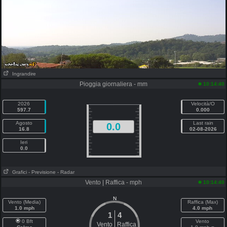
Ingrandire
Pioggia giornaliera - mm
10:14:40
2026
Velocità/O
597.7
0.000
Agosto
Last rain
0.0
16.8
02-08-2026
Ieri
0.0
Grafici
- Previsione
- Radar
Vento | Raffica - mph
10:14:40
N
Vento (Media)
Raffica (Max)
1.0 mph
4.0 mph
1
4
0 Bft
Vento
Vento
Raffica