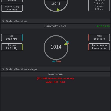
Calmo
1.0 mph =
1.6 km/h
169°
S
0.4 m/s
Vento (Max)
0.9 kts
4.0 mph
Grafici
- Previsione
Barometro - hPa
10:14:40
Min
Max
1013 hPa
1014 hPa
Attuale
Aumentando
1014
29.9 inHg
Lentamente
||
964
1036
Grafici
- Previsione
- Mappa
Previsione
(52): WU forecast file not ready
wufct_it-IT_h.txt