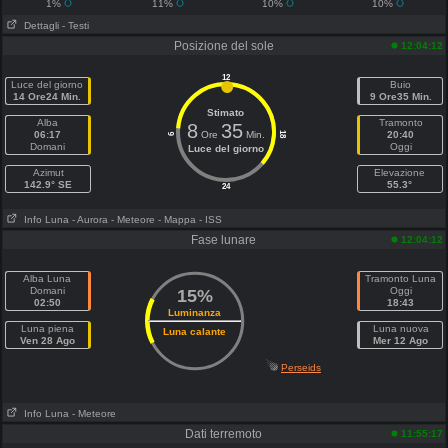
1%
11%
10%
10%
Dettagli
- Testi
Posizione del sole
12:04:12
12
Luce del giorno
Buio
14 Ore24 Min.
9 Ore35 Min.
Stimato
Alba
Tramonto
8
35
06:17
Ore
Min.
20:40
18
6
Domani
Oggi
Luce del giorno
Azimut
Elevazione
142.9° SE
55.3°
24
Info Luna
- Aurora
- Meteore
- Mappa
- ISS
Fase lunare
12:04:12
Alba Luna
Tramonto Luna
Domani
Oggi
15%
02:50
18:43
Luminanza
Luna piena
Luna nuova
Luna calante
Ven 28 Ago
Mer 12 Ago
Perseids
Info Luna
- Meteore
Dati terremoto
11:55:17