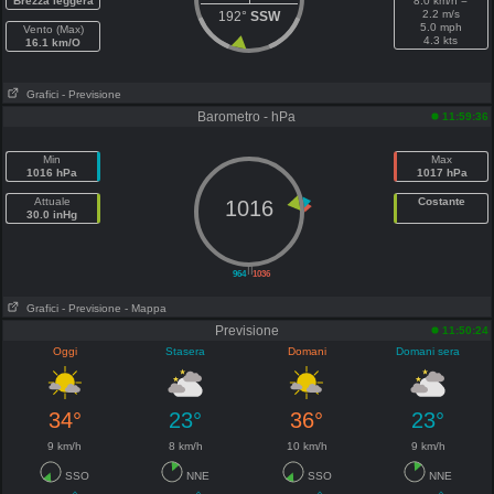
Brezza leggera
8.0 km/h =
2.2 m/s
192°
SSW
5.0 mph
Vento (Max)
4.3 kts
16.1 km/O
Grafici
- Previsione
Barometro - hPa
11:59:36
Min
Max
1016 hPa
1017 hPa
Attuale
Costante
1016
30.0 inHg
||
964
1036
Grafici
- Previsione
- Mappa
Previsione
11:50:24
Oggi
Stasera
Domani
Domani sera
34°
23°
36°
23°
9 km/h
8 km/h
10 km/h
9 km/h
SSO
NNE
SSO
NNE