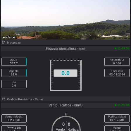
Ingrandire
Pioggia giornaliera - mm
11:59:36
2026
Velocità/O
597.7
0.000
Agosto
Last rain
0.0
16.8
02-08-2026
Ieri
0.0
Grafici
- Previsione
- Radar
Vento | Raffica - km/O
11:59:36
N
Vento (Media)
Raffica (Max)
3.2 km/O
16.1 km/O
8
8
2 Bft
Vento
Vento
Raffica