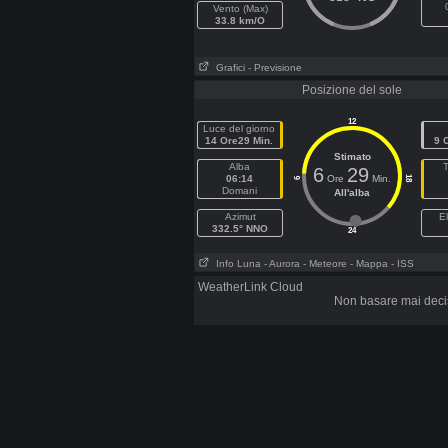
Vento (Max)
33.8 km/O
Grafici
- Previsione
Posizione del sole
12
Luce del giorno
14 Ore29 Min.
9 
Stimato
Alba
6
29
06:14
Ore
Min.
18
6
Domani
All'alba
Azimut
E
332.5° NNO
24
Info Luna
- Aurora
- Meteore
- Mappa
- ISS
WeatherLink Cloud
Non basare mai decis