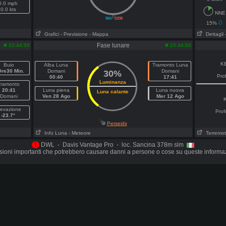
0.0 mph
0.0 kts
NNE
||
964
1036
15%
Grafici
- Previsione
- Mappa
Dettagli
Fase lunare
23:44:50
23:44:50
K
Buio
Alba Luna
Tramonto Luna
Ore30 Min.
Domani
Domani
30%
Pro
00:40
17:41
Luminanza
Tramonto
20:41
Luna piena
Luna nuova
Luna calante
Domani
Ven 28 Ago
Mer 12 Ago
levazione
Prof
-23.7°
Perseids
Info Luna
- Meteore
Terremot
!
DWL - Davis Vantage Pro - loc. Sancina 378m slm
ioni importanti che potrebbero causare danni a persone o cose su queste informa