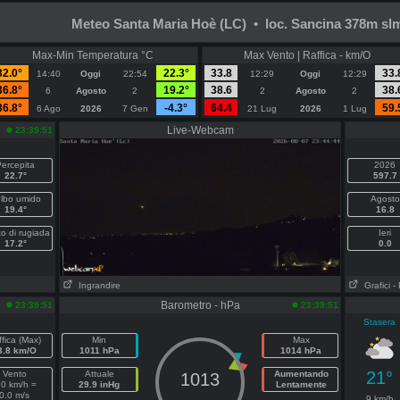
Meteo Santa Maria Hoè (LC) • loc. Sancina 378m sl
Max-Min Temperatura °C
Max Vento | Raffica - km/O
32.0°
22.3°
33.8
33.
14:40
Oggi
22:54
12:29
Oggi
12:29
36.8°
19.2°
38.6
38.
6
Agosto
2
2
Agosto
2
36.8°
-4.3°
64.4
59.
6 Ago
2026
7 Gen
21 Lug
2026
1 Lug
Live-Webcam
23:39:51
ercepita
2026
22.7°
597.7
lbo umido
Agosto
19.4°
16.8
o di rugiada
Ieri
17.2°
0.0
Ingrandire
Grafici
-
Barometro - hPa
23:39:51
23:39:51
Stasera
fica (Max)
Min
Max
3.8 km/O
1011 hPa
1014 hPa
21°
Vento
Attuale
Aumentando
1013
.0 km/h =
29.9 inHg
Lentamente
0.0 m/s
9 km/h