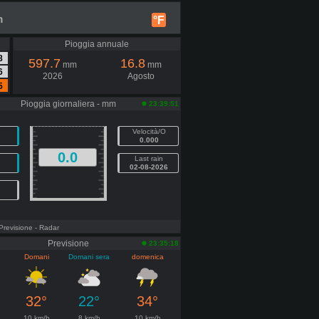
m
°F
Pioggia annuale
8
597.7
16.8
mm
mm
6
2026
Agosto
5
Pioggia giornaliera - mm
23:39:51
Velocità/O
0.000
0.0
Last rain
02-08-2026
 Previsione
- Radar
Previsione
23:35:18
Domani
Domani sera
domenica
32°
22°
34°
10 km/h
8 km/h
10 km/h