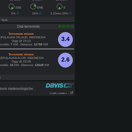
SSE
ENE
S
5%
24%
2.23mm 35%
- Testi
Dati terremoto
23:35:18
Terremoto minore
EPULAUAN TALAUD, INDONESIA
3.4
Oggi @ 23:22
fondità:
7
KM - Distanza:
11750
KM
Terremoto minore
KEPULAUAN ALOR, INDONESIA
2.6
Oggi @ 23:09
ondità:
10
KM - Distanza:
12649
KM
i
zioni meteorologiche.
Crediti, contatti e . . .